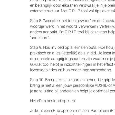
en belangrijk door elkaar en verdwaal je in je br
externe structuur. Met G.R.I.P. tool vol tips over ta
Stap 8. 'Accepteer het toch gewoon' en de #hoedan
woordje ‘werk’ in het woord ‘verwerken’? Vertrek va
anders aanpakt. De G.R.I.P.-tool bij deze stap helpt
'andersom'.
Stap 9. Hou invloed op alle ins en outs. Hoe hou 
praktisch en alles (letterlijk) op zijn tijd. Je lees
de concrete aangrijpingspunten zijn waarmee je je
G.R.I.P. tool helpt je inzicht te krijgen in het ef
levensgebieden en hun onderlinge samenhang.
Stap 10. Breng jezelf in kaart en behoud je grip. M
breng je niet alleen jouw persoonlijke AD(H)D of AS
je aansluiting bij anderen en helpt je optimaal pers
Het ePub bestand openen:
Je kunt een ePub openen met een iPad of een iPh