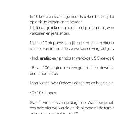
In 10 korte en krachtige hoofdstukken beschrijft
op orde te krijgen en te houden.
Dit, terwijl je rekening houdt met je diagnose, wa
valkuilen en je talenten.
Met de 10 stappen* kun jij en je omgeving direc
manier van informatie verwerken en vergroot jouw 
- Incl.
gratis:
een printbaar werkboek, 5 Ordevos G.
- Bevat 100 pagina's en een gratis, direct downlo
bonushoofdstuk
Meer weten over Ordevos coaching en begeleidi
*De 10 stappen:
Stap 1. Vind iets van je diagnose. Wanneer je ne
een hele nieuwe wereld en de bijbehorende term
gebruik jij voor wat je ‘hebt’?