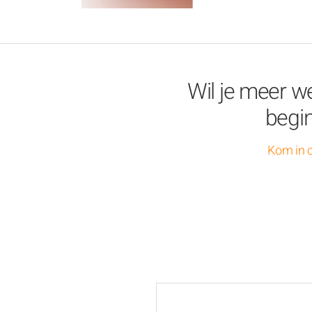
Wil je meer we
begi
Kom in c