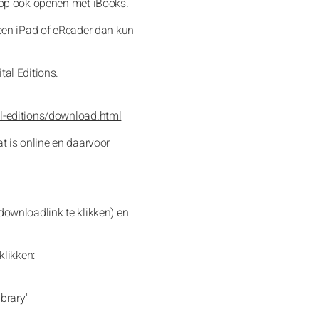
 op ook openen met iBooks.
geen iPad of eReader dan kun
al Editions.
l-editions/download.html
t is online en daarvoor
downloadlink te klikken) en
klikken:
ibrary"