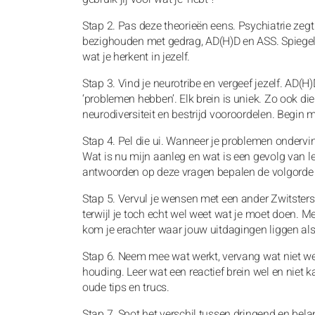
Stap 2. Pas deze theorieën eens. Psychiatrie zegt l
bezighouden met gedrag, AD(H)D en ASS. Spiegel j
wat je herkent in jezelf.
Stap 3. Vind je neurotribe en vergeef jezelf. AD(H
‘problemen hebben’. Elk brein is uniek. Zo ook di
neurodiversiteit en bestrijd vooroordelen. Begin m
Stap 4. Pel die ui. Wanneer je problemen ondervin
Wat is nu mijn aanleg en wat is een gevolg van l
antwoorden op deze vragen bepalen de volgorde wa
Stap 5. Vervul je wensen met een ander Zwitsters
terwijl je toch echt wel weet wat je moet doen. Met d
kom je erachter waar jouw uitdagingen liggen als 
Stap 6. Neem mee wat werkt, vervang wat niet we
houding. Leer wat een reactief brein wel en niet 
oude tips en trucs.
Stap 7. Spot het verschil tussen dringend en bel