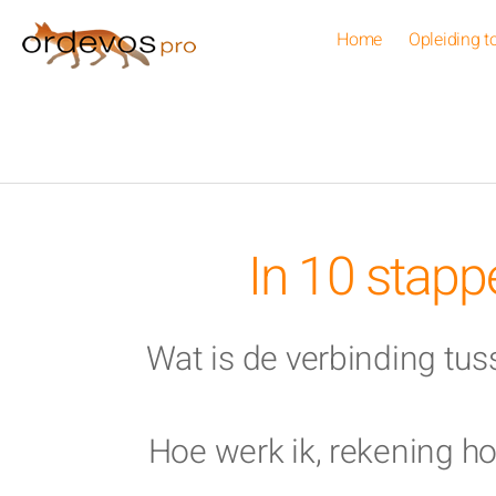
Overslaan en naar de inhoud gaan
Home
Opleiding t
U bent hier
In 10 stapp
Wat is de verbinding tus
Hoe werk ik, rekening h