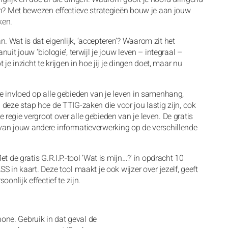
ein? Met bewezen effectieve strategieën bouw je aan jouw
ken.
. Wat is dat eigenlijk, ‘accepteren’? Waarom zit het
nuit jouw ‘biologie’, terwijl je jouw leven – integraal –
 je inzicht te krijgen in hoe jij je dingen doet, maar nu
je invloed op alle gebieden van je leven in samenhang,
t in deze stap hoe de TTIG-zaken die voor jou lastig zijn, ook
 regie vergroot over alle gebieden van je leven. De gratis
fect van jouw andere informatieverwerking op de verschillende
et de gratis G.R.I.P.-tool ‘Wat is mijn…?’ in opdracht 10
S in kaart. Deze tool maakt je ook wijzer over jezelf, geeft
oonlijk effectief te zijn.
one. Gebruik in dat geval de