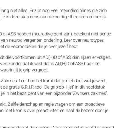
ang niet alles. Er zijn nog veel meer disciplines die zich
e in deze stap eens aan de huidige theorieën en bekijk
)D of ASS hebben (neurodivergent-zijn), betekent niet per se
e van neurodivergenten onderling. Leer over neurotypes,
et de vooroordelen die je over jezelf hebt.
dt die voortkomen uit AD(H)D of ASS, dan rijzen er vragen.
even zonder dat ik wist dat ik AD(H)D of ASS had? De
arin jij je grip vergroot.
 Zakmes. Leer hoe het komt dat je niet doet wat je weet,
e gratis G.R.I.P.-tool ‘De grip op- lijst’ in dit hoofdstuk
je in het bezit bent van een bijzonder ‘Zwitsers zakmes’.
rkt. Zelfleiderschap en regie vragen om een proactieve
kan met kennis over proactiviteit en haal de bezem door je
angrijk en doe al die dingen. Waarom gooit je hoofd dringend