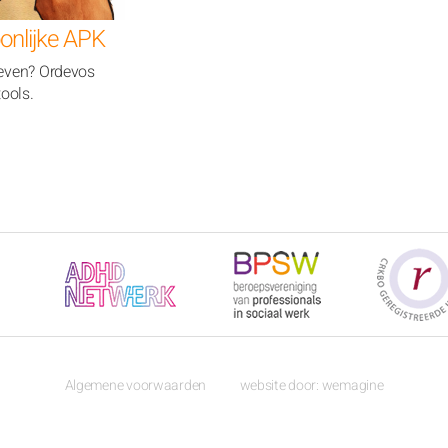
onlijke APK
 leven? Ordevos
tools.
j
Algemene voorwaarden
website door:
wemagine