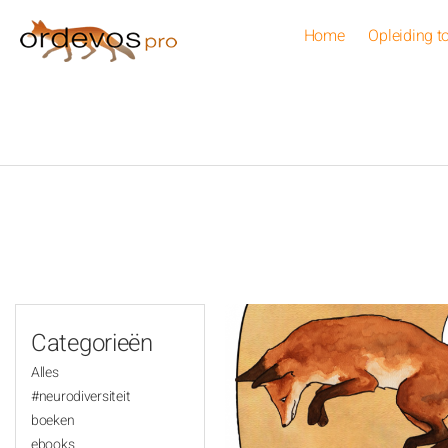
Overslaan en naar de inhoud gaan
Home
Opleiding t
U bent hier
Categorieën
Alles
#neurodiversiteit
boeken
ebooks